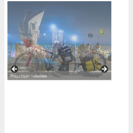
Primary
Sidebar
Widget
Area
Alleycaty
Przyczepki rowerowe