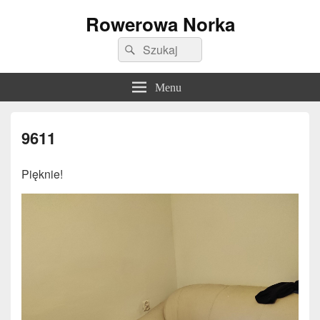
Rowerowa Norka
Search
Search
for:
Menu
9611
Pięknie!