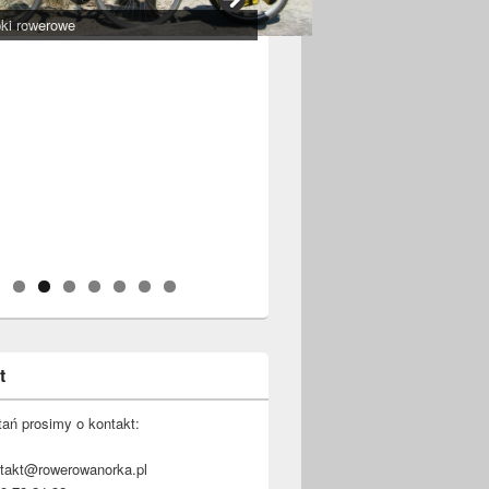
ki rowerowe
t
tań prosimy o kontakt:
ntakt@rowerowanorka.pl