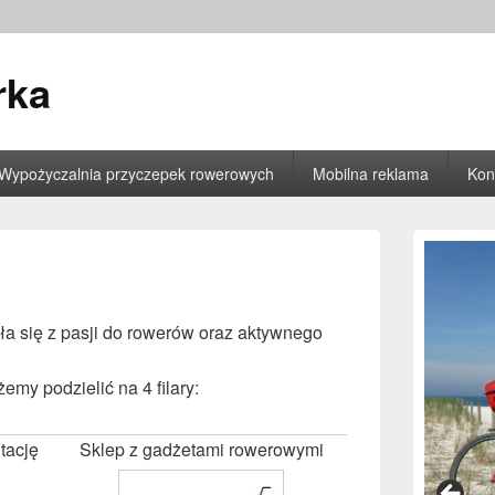
rka
Wypożyczalnia przyczepek rowerowych
Mobilna reklama
Kon
Primary
Sidebar
Widget
Area
a się z pasji do rowerów oraz aktywnego
emy podzielić na 4 filary:
tację
Sklep z gadżetami rowerowymi