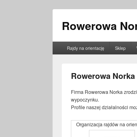
Rowerowa No
Główne
Rajdy na orientację
Sklep
menu
Rowerowa Norka
Firma Rowerowa Norka zrodził
wypoczynku.
Profile naszej działalności moż
Organizacja rajdów na orien