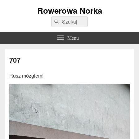
Rowerowa Norka
Search
Search
for:
Menu
707
Rusz mózgiem!