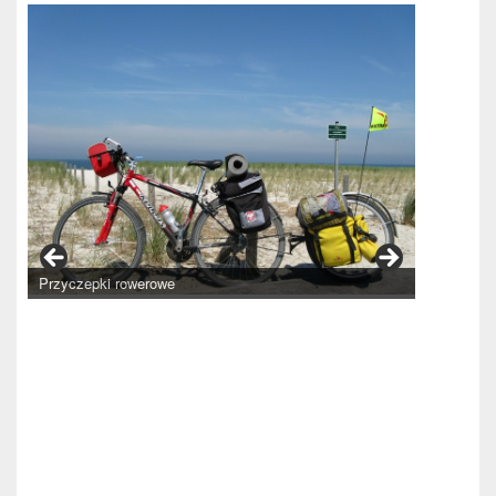
Primary
Sidebar
Widget
Area
Alleycaty
Przyczepki rowerowe